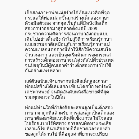
เด็กสองภาษาพ่อแม่สร้างได้เป็นแนวคิดที่จุด
กระแสให้พ่อแม่ลุกขึ้นมาสร้างเด็กสองภาษา
ด้วยมือตัวเอง จากจุดเริ่มต้นที่มีหนังสือเด็ก
สองภาษาออกมาสู่ตลาดตั้งแต่ปี 2009
กระชากความคิดการสอนภาษาอังกฤษแบบ
เดิมไปอย่างสิ้นเชิง นำไปสู่วิถีการเรียนรู้ภาษา
แบบธรรมชาติเหมือนกับการเรียนรู้ภาษาแม่
ความแปลกแตกต่างนี้ทำให้สื่อให้ความสนใจ
จำนวนมาก และเป็นจุดเริ่มต้นการจุดกระแส
การสร้างเด็กสองภาษาจนโด่งดังไปทั่วประเทศ
จนปัจจุบันมีผู้คนเอาคำว่าเด็กสองภาษาไปใช้
กันอย่างแพร่หลาย
แต่ต้นฉบับแท้ๆมาจากหนังสือเด็กสองภาษา
พ่อแม่สร้างได้เล่มแรก เขียนโดยบิ๊ก พงษ์ระพี
เตชพาหพงษ์ จนติดอันดับหนังสือขายดีที่สุด
รวมทุกหมวดในปีนั้น
พ่อแม่ท่านใดที่กำลังคิดจะสอนลูกเป็นเด็กสอง
ภาษา มาถูกที่แล้วครับ การสอนลูกเป็นเด็กสอง
ภาษาต้องอาศัยแนวคิดที่แข็งแกร่ง ไม่ใช่สอน
ไปเรื่อยแบบไร้ทิศทาง การสอนผิดทาง จะเสีย
เวลาแก้ไข ที่น่าเสียดายก็คือช่วงเวลาทองคำ
ของลูกได้ผ่านไป นี่คือมูลค่าที่ยากจะเปรียบ