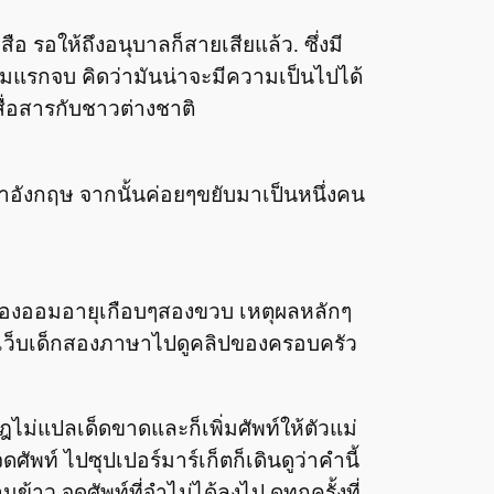
ือ รอให้ถึงอนุบาลก็สายเสียแล้ว. ซึ่งมี
เล่มแรกจบ คิดว่ามันน่าจะมีความเป็นไปได้
ื่อสารกับชาวต่างชาติ
ษาอังกฤษ จากนั้นค่อยๆขยับมาเป็นหนึ่งคน
ตอนน้องออมอายุเกือบๆสองขวบ เหตุผลหลักๆ
ในเว็บเด็กสองภาษาไปดูคลิปของครอบครัว
ในกฎไม่แปลเด็ดขาดและก็เพิ่มศัพท์ให้ตัวแม่
ศัพท์ ไปซุปเปอร์มาร์เก็ตก็เดินดูว่าคำนี้
้าว จดศัพท์ที่จำไม่ได้ลงไป ดูทุกครั้งที่