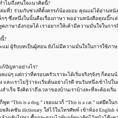
วทำไมถึงสนใจแนวคิดนี้?
มที่1 ร่วมกับช่วงที่ตั้งครรภ์น้องออม คุณแม่ได้อ่านหนังส
กๆ ซึ่งหนึ่งในนั้นคือเรื่องภาษา พออ่านหนังสือคุณบิ๊ก
พูดภาษาอังกฤษได้ เราอยากให้เค้ามีความมั่นใจในการส
ี้?
ะแม่ ผู้รับบทเป็นผู้สอน ยังไม่มีความมั่นใจในการใช้ภา
 แก้ปัญหาอย่างไร?
้ได้ผลแน่ๆ แต่กว่าที่ครอบครัวเราจะได้เริ่มจริงๆจังๆ ก็
ละเราไม่รู้ว่าจะเริ่มต้นอย่างไรดี จนวันหนึ่งเข้าไป
มสำเร็จ จึงคิดว่าถึงเวลาของบ้านเราบ้างละที่จะต้องเริ่ม
ก็พูด “This is a dog.” เจอแมวก็ “This is a cat.” แต่ยึด
ลิเคชัน dictionary ใส่ไว้ในโทรศัพท์ เข้าห้อง English จด
้แล้วกลับไปหา ซื้อกระดานไวท์บอร์ดมาติดไว้หน้าโต๊ะทานข