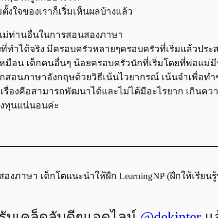
ั้งใจของเราก็เริ่มเห็นผลบ้างแล้ว
อแม่ท่านอื่นในการสอนสองภาษา
ี่ทำได้จริง มีครอบครัวหลายๆครอบครัวที่เริ่มแล้วประส
หมือน เด็กคนอื่นๆ น้อยครอบครัวนักที่เริ่มโดยที่พ่อแม่
ูกสอนภาษาอังกฤษด้วยวิธีเน้นไวยากรณ์ เน้นจำเพื่อทำข
รื่องคือสามารถพัฒนาได้และไม่ได้มีอะไรยาก เกินควา
ลงทุนแน่นอนค่ะ
สองภาษา เด็กโตแนะนำให้ฝึก LearningNP (ฝึกให้เรียนรู้ท
อรับเคล็ดลับดีๆแอดไลน์
@dekinter
แล