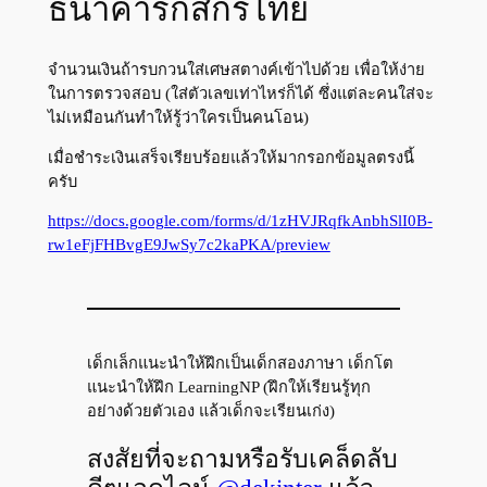
ธนาคารกสิกรไทย
จำนวนเงินถ้ารบกวนใส่เศษสตางค์เข้าไปด้วย เพื่อให้ง่าย
ในการตรวจสอบ (ใส่ตัวเลขเท่าไหร่ก็ได้ ซึ่งแต่ละคนใส่จะ
ไม่เหมือนกันทำให้รู้ว่าใครเป็นคนโอน)
เมื่อชำระเงินเสร็จเรียบร้อยแล้วให้มากรอกข้อมูลตรงนี้
ครับ
https://docs.google.com/forms/d/1zHVJRqfkAnbhSlI0B-
rw1eFjFHBvgE9JwSy7c2kaPKA/preview
เด็กเล็กแนะนำให้ฝึกเป็นเด็กสองภาษา เด็กโต
แนะนำให้ฝึก LearningNP (ฝึกให้เรียนรู้ทุก
อย่างด้วยตัวเอง แล้วเด็กจะเรียนเก่ง)
สงสัยที่จะถามหรือรับเคล็ดลับ